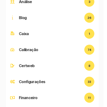
Análise
3
Blog
26
Caixa
1
Calibração
74
Certweb
8
Configurações
33
Financeiro
11