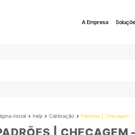
A Empresa
Soluçõ
gina inicial
help
Calibração
Padrões | Checagem –
PADRÕES | CHECAGEM 