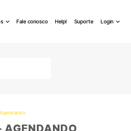
es
Fale conosco
Help!
Suporte
Login
 Agendando
– AGENDANDO