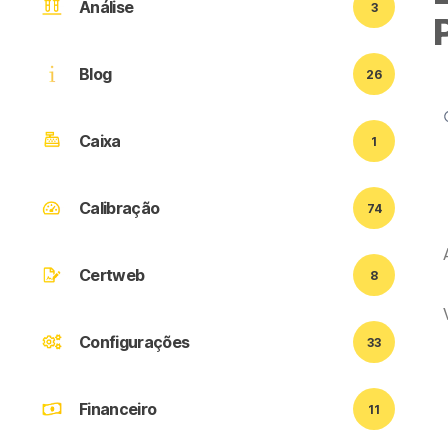
Análise
3
Blog
26
Caixa
1
Calibração
74
Certweb
8
Configurações
33
Financeiro
11