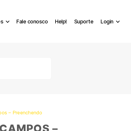
es
Fale conosco
Help!
Suporte
Login
pos – Preenchendo
 CAMPOS –