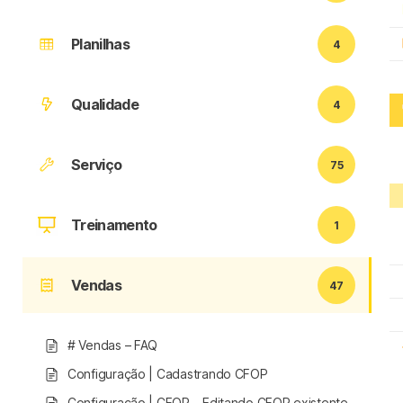
Planilhas
4
Qualidade
4
Serviço
75
Treinamento
1
Vendas
47
# Vendas – FAQ
Configuração | Cadastrando CFOP
Configuração | CFOP – Editando CFOP existente