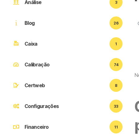
Análise
3
Blog
26
Caixa
1
Calibração
74
Ne
Certweb
8
Configurações
33
Financeiro
11