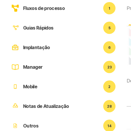
Fluxos de processo
P
1
Guias Rápidos
5
Implantação
6
Manager
23
De
Mobile
2
Notas de Atualização
28
Outros
14