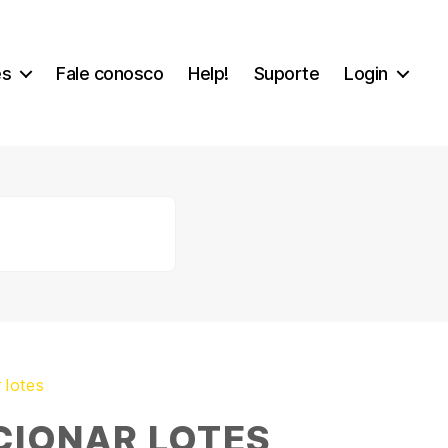
es
Fale conosco
Help!
Suporte
Login
 lotes
CIONAR LOTES