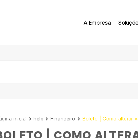
A Empresa
Soluçõ
gina inicial
help
Financeiro
Boleto | Como alterar 
BOLETO | COMO ALTER