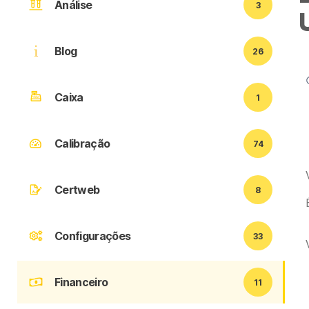
Análise
3
Blog
26
Caixa
1
Calibração
74
Certweb
8
Configurações
33
Financeiro
11