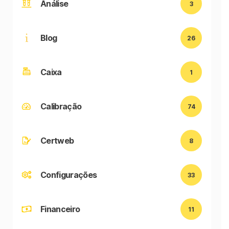
Análise
3
Blog
26
Caixa
1
Calibração
74
Certweb
8
Configurações
33
Financeiro
11