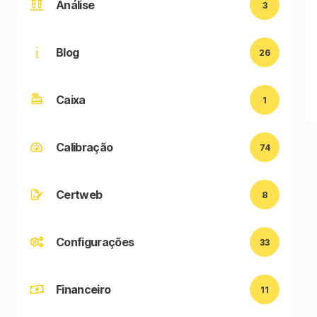
Análise
3
Blog
26
Caixa
1
Calibração
74
Certweb
8
Configurações
33
Financeiro
11