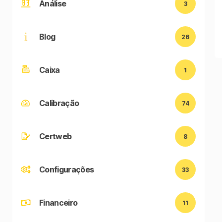
Análise
3
Blog
26
Caixa
1
Calibração
74
Certweb
8
Configurações
33
Financeiro
11